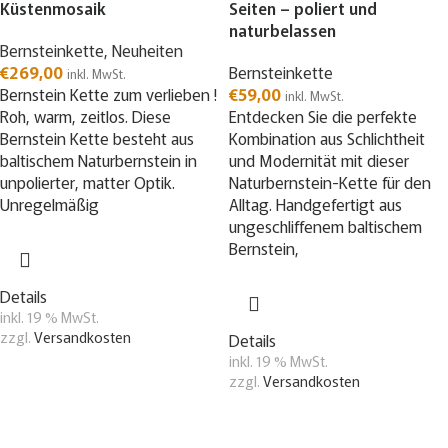
Küstenmosaik
Seiten – poliert und
naturbelassen
Bernsteinkette
,
Neuheiten
€
269,00
Bernsteinkette
inkl. MwSt.
Bernstein Kette zum verlieben !
€
59,00
inkl. MwSt.
Roh, warm, zeitlos. Diese
Entdecken Sie die perfekte
Bernstein Kette besteht aus
Kombination aus Schlichtheit
baltischem Naturbernstein in
und Modernität mit dieser
unpolierter, matter Optik.
Naturbernstein-Kette für den
Unregelmäßig
Alltag. Handgefertigt aus
ungeschliffenem baltischem
Bernstein,
Details
inkl. 19 % MwSt.
zzgl.
Versandkosten
Details
inkl. 19 % MwSt.
zzgl.
Versandkosten