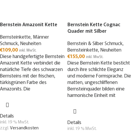
Bernstein Amazonit Kette
Bernstein Kette Cognac
Quader mit Silber
Bernsteinkette
,
Männer
Schmuck
,
Neuheiten
Bernstein & Silber Schmuck
,
€
109,00
Bernsteinkette
,
Neuheiten
inkl. MwSt.
Diese handgefertigte Bernstein
€
155,00
inkl. MwSt.
Amazonit Kette verbindet die
Diese Bernstein Kette besticht
natürliche Tiefe des schwarzen
durch ihre schlichte Eleganz
Bernsteins mit der frischen,
und moderne Formsprache. Die
türkisgrünen Farbe des
matten, ungeschliffenen
Amazonits. Die
Bernsteinquader bilden eine
harmonische Einheit mit
Details
inkl. 19 % MwSt.
Details
zzgl.
Versandkosten
inkl. 19 % MwSt.