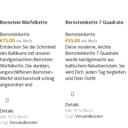
Bernstein Würfelkette
Bernsteinkette 7 Quadrate
Bernsteinkette
Bernsteinkette
€
75,00
€
55,00
inkl. MwSt.
inkl. MwSt.
Entdecken Sie die Schönheit
Diese moderne, leichte
des Baltikums mit unserer
Bernsteinkette 7 Quadrate
handgemachten Bernstein
wurde handgemacht aus
Würfelkette. Die dunklen,
baltischem Naturbernstein. Sie
ungeschliffenen Bernstein-
wird Dich jeden Tag begleiten
Würfel sind kunstvoll schräg
und Dein Outfit
angeordnet und
Details
Details
inkl. 19 % MwSt.
zzgl.
Versandkosten
inkl. 19 % MwSt.
zzgl.
Versandkosten