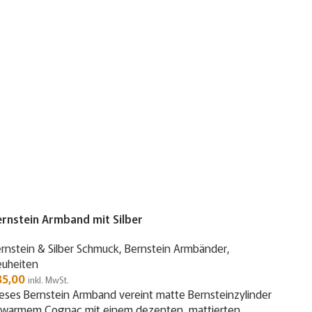
rnstein Armband mit Silber
rnstein & Silber Schmuck
,
Bernstein Armbänder
,
uheiten
85,00
inkl. MwSt.
eses Bernstein Armband vereint matte Bernsteinzylinder
 warmem Cognac mit einem dezenten, mattierten