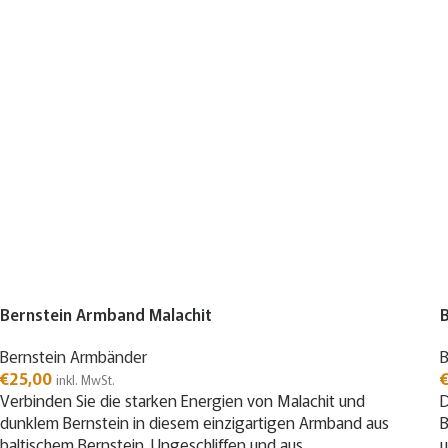
Bernstein Armband Malachit
Bernstein Armbänder
B
€
25,00
inkl. MwSt.
Verbinden Sie die starken Energien von Malachit und
D
dunklem Bernstein in diesem einzigartigen Armband aus
B
baltischem Bernstein. Ungeschliffen und aus
u