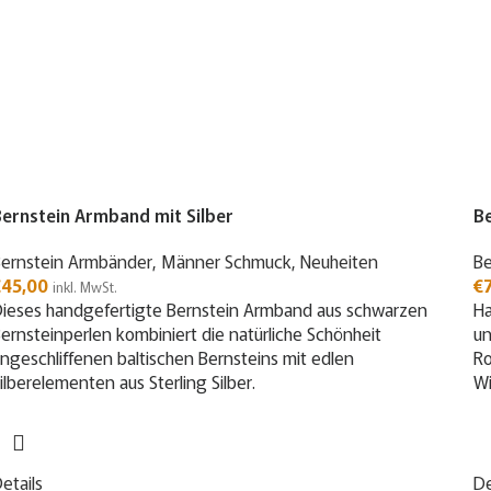
ernstein Armband mit Silber
B
ernstein Armbänder
,
Männer Schmuck
,
Neuheiten
Be
€
45,00
€
inkl. MwSt.
ieses handgefertigte Bernstein Armband aus schwarzen
Ha
ernsteinperlen kombiniert die natürliche Schönheit
un
ngeschliffenen baltischen Bernsteins mit edlen
Ro
ilberelementen aus Sterling Silber.
Wi
etails
De