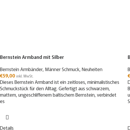
Bernstein Armband mit Silber
B
Bernstein Armbänder
,
Männer Schmuck
,
Neuheiten
B
€
59,00
inkl. MwSt.
Dieses Bernstein Armband ist ein zeitloses, minimalistisches
D
Schmuckstück für den Alltag. Gefertigt aus schwarzem,
B
mattem, ungeschliffenem baltischem Bernstein, verbindet
u
es
S
Details
D