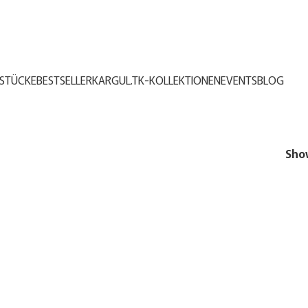
STÜCKE
BESTSELLER
KARGUL.TK-KOLLEKTIONEN
EVENTS
BLOG
Sh