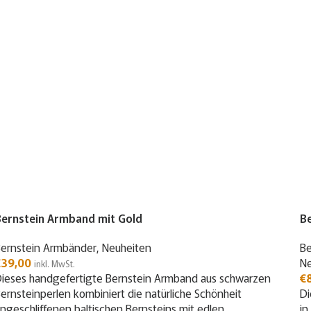
Bernstein Armband mit Gold
Be
ernstein Armbänder
,
Neuheiten
Be
€
39,00
Ne
inkl. MwSt.
ieses handgefertigte Bernstein Armband aus schwarzen
€
ernsteinperlen kombiniert die natürliche Schönheit
Di
ngeschliffenen baltischen Bernsteins mit edlen
in