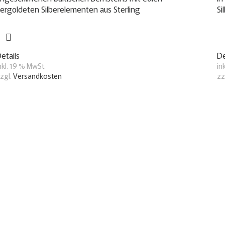
ergoldeten Silberelementen aus Sterling
Si
etails
De
nkl. 19 % MwSt.
in
zgl.
Versandkosten
zz