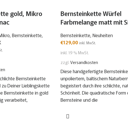
tte gold, Mikro
Bernsteinkette Würfel
gnac
Farbmelange matt mit Si
Mikro
,
Bernsteinkette
,
Bernsteinkette
,
Neuheiten
K
€
129,00
inkl. MwSt.
t.
inkl. 19 % MwSt.
zzgl.
Versandkosten
ten
Diese handgefertigte Bernsteinke
schlichte Bernsteinkette
unpoliertem, baltischem Naturber
l zu Deiner Lieblingskette
begeistert durch ihre schlichte, na
Die Bernsteinkette in gold
Schönheit. Die quadratische Form 
g verarbeitet,
Bernsteine und die