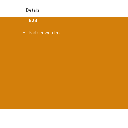
Deta
Details
B2B
Partner werden