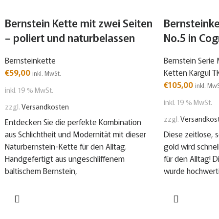
Bernstein Kette mit zwei Seiten
Bernsteinke
– poliert und naturbelassen
No.5 in Co
Bernsteinkette
Bernstein Serie 
€
59,00
Ketten Kargul T
inkl. MwSt.
€
105,00
inkl. MwS
inkl. 19 % MwSt.
inkl. 19 % MwSt.
zzgl.
Versandkosten
zzgl.
Versandkos
Entdecken Sie die perfekte Kombination
aus Schlichtheit und Modernität mit dieser
Diese zeitlose, 
Naturbernstein-Kette für den Alltag.
gold wird schnel
Handgefertigt aus ungeschliffenem
für den Alltag! 
baltischem Bernstein,
wurde hochwerti