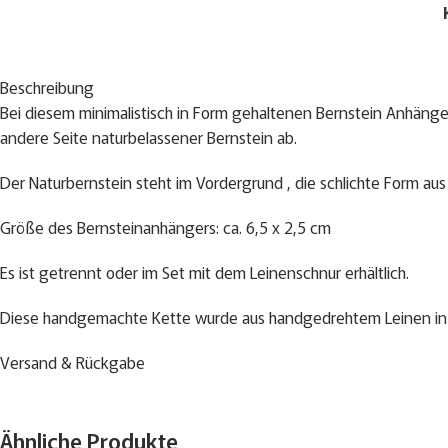
Beschreibung
Bei diesem minimalistisch in Form gehaltenen Bernstein Anhänger 
andere Seite naturbelassener Bernstein ab.
Der Naturbernstein steht im Vordergrund , die schlichte Form au
Größe des Bernsteinanhängers: ca. 6,5 x 2,5 cm
Es ist getrennt oder im Set mit dem Leinenschnur erhältlich.
Diese handgemachte Kette wurde aus handgedrehtem Leinen in 
Durchmesser der Magnetschliesse 0,6 cm
Versand & Rückgabe
Dicke des Seiles: 0,6 cm
Ähnliche Produkte