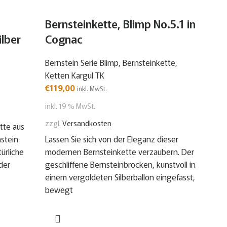
Bernsteinkette, Blimp No.5.1 in
Ber
lber
Cognac
Co
Bernstein Serie Blimp
,
Bernsteinkette
,
Bern
Ketten Kargul TK
€
99
€
119,00
inkl. MwSt.
inkl.
inkl. 19 % MwSt.
zzgl.
zzgl.
Versandkosten
tte aus
Schl
nstein
Lassen Sie sich von der Eleganz dieser
Bern
türliche
modernen Bernsteinkette verzaubern. Der
für 
der
geschliffene Bernsteinbrocken, kunstvoll in
Bern
einem vergoldeten Silberballon eingefasst,
verg
bewegt