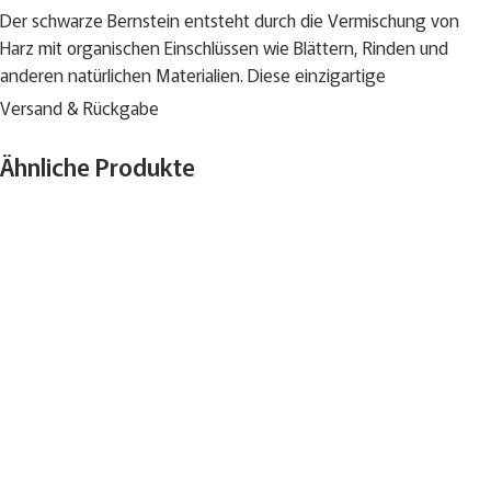
Der schwarze Bernstein entsteht durch die Vermischung von
Harz mit organischen Einschlüssen wie Blättern, Rinden und
anderen natürlichen Materialien. Diese einzigartige
Zusammensetzung verleiht ihm seine dunkle Farbe und
Versand & Rückgabe
charakteristische Maserung.
Ähnliche Produkte
Ein Schmuckstück, das durch seine schlichte Schönheit und
besondere Geschichte begeistert.
Größe einer Kugel: 0,9 cm
Länge des Armbandes: 21/22 cm
Geringe Farbabweichungen sind möglich