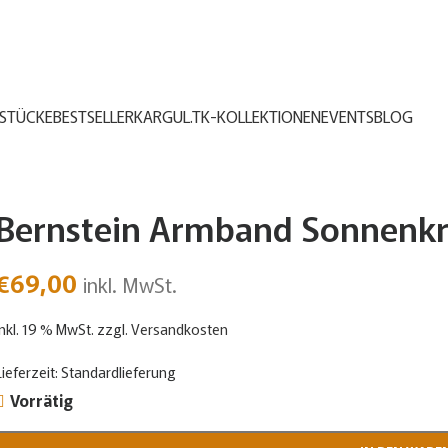
STÜCKE
BESTSELLER
KARGUL.TK-KOLLEKTIONEN
EVENTS
BLOG
Bernstein Armband Sonnenkr
€
69,00
inkl. MwSt.
inkl. 19 % MwSt.
zzgl.
Versandkosten
Lieferzeit:
Standardlieferung
Vorrätig