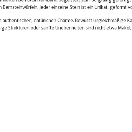
ernsteinwürfeln. Jeder einzelne Stein ist ein Unikat, geformt vo
 authentischen, natürlichen Charme. Bewusst ungleichmäßige Kan
rtige Strukturen oder sanfte Unebenheiten sind nicht etwa Makel, 
en aus unserem Shop kombinieren.