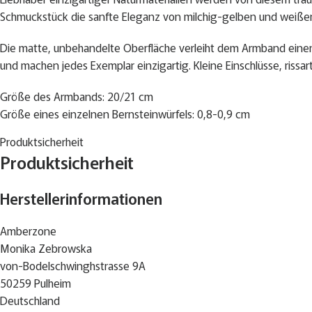
Schmuckstück die sanfte Eleganz von milchig-gelben und weißen B
Die matte, unbehandelte Oberfläche verleiht dem Armband einen
und machen jedes Exemplar einzigartig. Kleine Einschlüsse, rissa
Größe des Armbands: 20/21 cm
Größe eines einzelnen Bernsteinwürfels: 0,8-0,9 cm
Produktsicherheit
Dieses Armband lässt sich hervorragend mit verschiedenen Kett
Produktsicherheit
Geringe Farbabweichungen sind möglich
Herstellerinformationen
Amberzone
Monika Zebrowska
von-Bodelschwinghstrasse 9A
50259 Pulheim
Deutschland