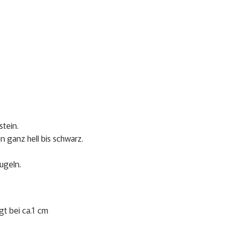
tein.
n ganz hell bis schwarz.
ugeln.
gt bei ca.1 cm