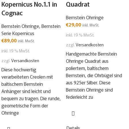
Kopernicus No.1.1 in
Quadrat
Cognac
Bernstein Ohrringe
€
29,00
inkl. MwSt.
Bernstein Ohrringe
,
Bernstein
Serie Kopernicus
inkl. 19 % MwSt.
€
89,00
inkl. MwSt.
zzgl.
Versandkosten
inkl. 19 % MwSt.
Handgemachte Bernstein
zzgl.
Versandkosten
Ohrringe Quadrat aus
poliertem, baltischem
Diese hochwertig
Bernstein, die Ohrbügel sind
verarbeiteten Creolen mit
aus 925er Silber. Diese
baltischem Bernstein
Bernstein Ohrringe sind
Anhänger sind leicht und
federleicht zu
bequem zu tragen. Die runde,
geometrische Form der
Ohrringe
Details