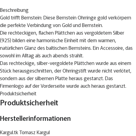
Beschreibung
Gold trifft Bernstein: Diese Bernstein Ohrringe gold verkörpern
die perfekte Verbindung von Gold und Bernstein.
Die rechteckigen, flachen Plättchen aus vergoldetem Silber
(925) bilden eine harmonische Einheit mit dem warmen,
natürlichen Glanz des baltischen Bernsteins. Ein Accessoire, das
sowohl im Alltag als auch abends strahlt.
Das rechteckige, silber-vergoldete Plättchen wurde aus einem
Stück herausgeschnitten, der Ohrringstift wurde nicht verlötet,
sondern aus der silbernen Platte heraus gestanzt. Das
Firmenlogo auf der Vorderseite wurde auch heraus gestanzt.
Die Bernstein Ohrringe gold wurden hochwertig verarbeitet,
Produktsicherheit
Produktsicherheit
gefertigt aus einem Stück Naturbernstein, Sterling Silber wurde
mit 14k vergoldet.
Herstellerinformationen
Gesamtlänge: 4,5 cm
Größe des Plättchens: 0,4 x 0,6 cm
Kargul.tk Tomasz Kargul