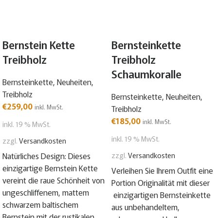
Bernstein Kette
Bernsteinkette
Treibholz
Treibholz
Schaumkoralle
Bernsteinkette
,
Neuheiten
,
Treibholz
Bernsteinkette
,
Neuheiten
,
€
259,00
inkl. MwSt.
Treibholz
€
185,00
inkl. MwSt.
inkl. 19 % MwSt.
inkl. 19 % MwSt.
zzgl.
Versandkosten
Natürliches Design: Dieses
zzgl.
Versandkosten
einzigartige Bernstein Kette
Verleihen Sie Ihrem Outfit eine
vereint die raue Schönheit von
Portion Originalität mit dieser
ungeschliffenem, mattem
einzigartigen Bernsteinkette
schwarzem baltischem
aus unbehandeltem,
Bernstein mit der rustikalen