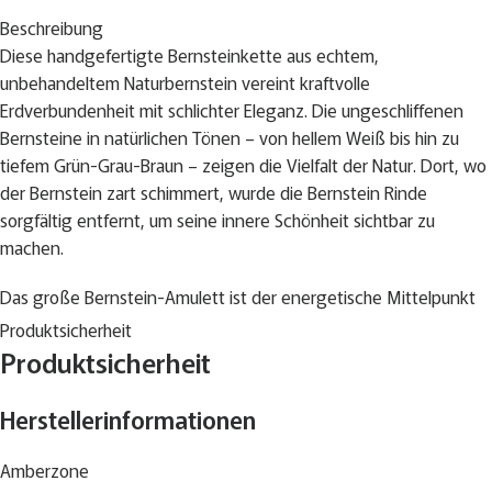
Beschreibung
Diese handgefertigte Bernsteinkette aus echtem,
unbehandeltem Naturbernstein vereint kraftvolle
Erdverbundenheit mit schlichter Eleganz. Die ungeschliffenen
Bernsteine in natürlichen Tönen – von hellem Weiß bis hin zu
tiefem Grün-Grau-Braun – zeigen die Vielfalt der Natur. Dort, wo
der Bernstein zart schimmert, wurde die Bernstein Rinde
sorgfältig entfernt, um seine innere Schönheit sichtbar zu
machen.
Das große Bernstein-Amulett ist der energetische Mittelpunkt
der Kette – stark, ruhig, ausgleichend.
Produktsicherheit
Aufgezogen auf ein kräftiges rotes Band, das punktuell von
Produktsicherheit
Hand verknotet wurde, strahlt die Kette symbolische Kraft und
schlichte Raffinesse aus.
Herstellerinformationen
Ein Unikat mit Charakter – für Menschen, die Natürlichkeit spüren
Amberzone
und tragen möchten.