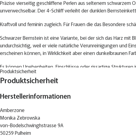
Präzise vierseitig geschliffene Perlen aus seltenem schwarzem
unverwechselbar. Der 4-Schliff verleiht der dunklen Bernsteinket
Kraftvoll und feminin zugleich. Für Frauen die das Besondere sch
Schwarzer Bernstein ist eine Variante, bei der sich das Harz mit 
undurchsichtig, weil er viele natürliche Verunreinigungen und Ein
erscheinen können, in Wirklichkeit aber einen dunkelbraunen Far
Es können Unebenheiten, Einschlüsse oder rissartige Strukturen i
Produktsicherheit
Produktsicherheit
Unsere Schmuckstücke bestehen aus echtem schwarzem Naturbern
Materialien & Maße
Herstellerinformationen
· Echter baltischer Bernstein, schwarz · vierseitig geschliffen (4-Sc
· Barocke Süßwasserperle, naturbelassen
Amberzone
· Verschluss: Silber 925, Karabiner
Monika Zebrowska
· Kettenlänge: 52 cm
von-Bodelschwinghstrasse 9A
· Nickelfrei · Handgefertigt · Unikat
50259 Pulheim