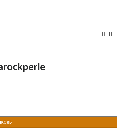
arockperle
NKORB