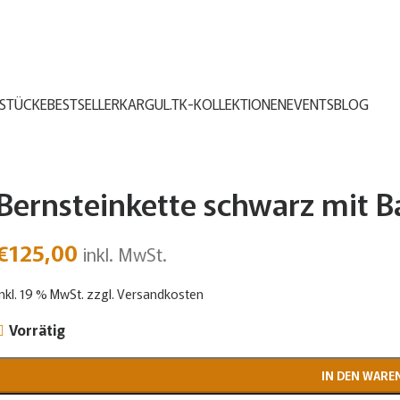
STÜCKE
BESTSELLER
KARGUL.TK-KOLLEKTIONEN
EVENTS
BLOG
Bernsteinkette schwarz mit B
€
125,00
inkl. MwSt.
inkl. 19 % MwSt.
zzgl.
Versandkosten
Vorrätig
IN DEN WARE