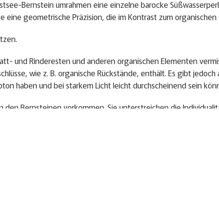
 Ostsee-Bernstein umrahmen eine einzelne barocke Süßwasserper
te eine geometrische Präzision, die im Kontrast zum organischen 
ätzen.
Blatt- und Rinderesten und anderen organischen Elementen vermisch
schlüsse, wie z. B. organische Rückstände, enthält. Es gibt jedoch
bton haben und bei starkem Licht leicht durchscheinend sein kön
n den Bernsteinen vorkommen. Sie unterstreichen die Individualit
stein – kein Gagat und keine Imitationen.
hliff), matt