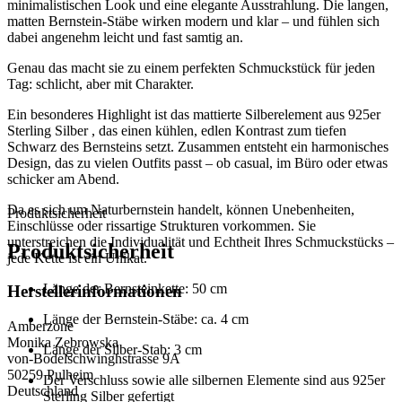
minimalistischen Look und eine elegante Ausstrahlung. Die langen,
matten Bernstein-Stäbe wirken modern und klar – und fühlen sich
dabei angenehm leicht und fast samtig an.
Genau das macht sie zu einem perfekten Schmuckstück für jeden
Tag: schlicht, aber mit Charakter.
Ein besonderes Highlight ist das mattierte Silberelement aus 925er
Sterling Silber , das einen kühlen, edlen Kontrast zum tiefen
Schwarz des Bernsteins setzt. Zusammen entsteht ein harmonisches
Design, das zu vielen Outfits passt – ob casual, im Büro oder etwas
schicker am Abend.
Da es sich um Naturbernstein handelt, können Unebenheiten,
Produktsicherheit
Einschlüsse oder rissartige Strukturen vorkommen. Sie
unterstreichen die Individualität und Echtheit Ihres Schmuckstücks –
Produktsicherheit
jede Kette ist ein Unikat.
Länge der Bernsteinkette: 50 cm
Herstellerinformationen
Länge der Bernstein-Stäbe: ca. 4 cm
Amberzone
Monika Zebrowska
Länge der Silber-Stab: 3 cm
von-Bodelschwinghstrasse 9A
50259 Pulheim
Der Verschluss sowie alle silbernen Elemente sind aus 925er
Deutschland
Sterling Silber gefertigt