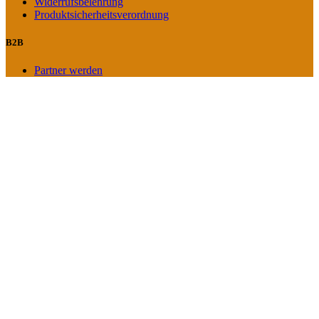
Widerrufsbelehrung
Produktsicherheitsverordnung
B2B
Partner werden
Search
Start typing to see posts you are looking for.
Schmuckstücke
Bernstein Ringe
Bernstein Ketten
Bernstein Anhänger
Bernstein Armbänder
Bernstein Ohrringe
Bernstein Broschen
Grüner Bernstein
Silberschmuck
Männer Schmuck
Bestseller
KARGUL.TK-Kollektionen
Bernstein Serie Polygon
Bernstein Serie Qle
Bernstein Serie Pixel