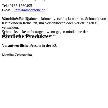
Tel.: 0163-1360495
E-Mail:
info@amberzone.de
Warnhinweise: Kleinteile können verschluckt werden. Schmuck von
Versand & Rückgabe
Kleinkindern freihalten, um Verschlucken oder Verletzungen zu
vermeiden.
Schmuckstücke nicht tragen, wenn gegen mind. eine der
Ähnliche Produkte
Komponenten eine Allergie besteht.
Verantwortliche Person in der EU
Monika Zebrowska