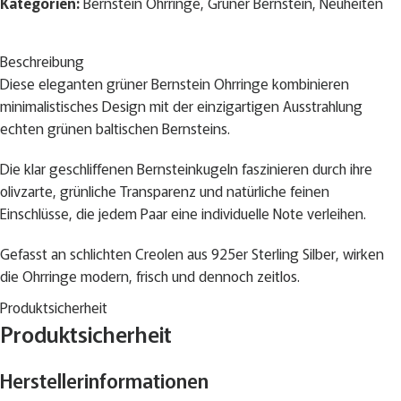
Kategorien:
Bernstein Ohrringe
,
Grüner Bernstein
,
Neuheiten
Beschreibung
Diese eleganten grüner Bernstein Ohrringe kombinieren
minimalistisches Design mit der einzigartigen Ausstrahlung
echten grünen baltischen Bernsteins.
Die klar geschliffenen Bernsteinkugeln faszinieren durch ihre
olivzarte, grünliche Transparenz und natürliche feinen
Einschlüsse, die jedem Paar eine individuelle Note verleihen.
Gefasst an schlichten Creolen aus 925er Sterling Silber, wirken
die Ohrringe modern, frisch und dennoch zeitlos.
Produktsicherheit
Sie sind angenehm leicht zu tragen und verleihen jedem Outfit
Produktsicherheit
einen Hauch von Natürlichkeit und Eleganz – perfekt für alle, die
besondere Materialien mit einem klaren Design kombinieren
Herstellerinformationen
möchten.