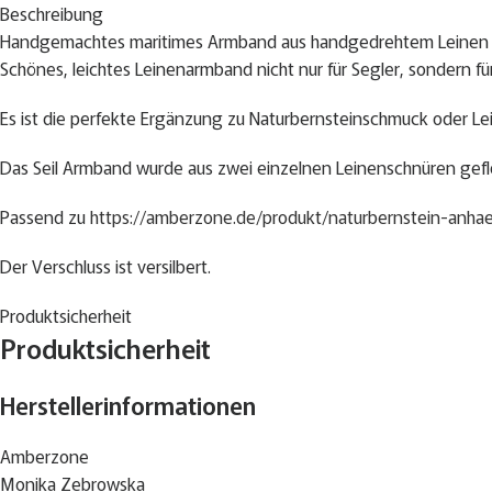
Beschreibung
Handgemachtes maritimes Armband aus handgedrehtem Leinen in b
Schönes, leichtes Leinenarmband nicht nur für Segler, sondern für 
Es ist die perfekte Ergänzung zu Naturbernsteinschmuck oder Lei
Das Seil Armband wurde aus zwei einzelnen Leinenschnüren geflo
Passend zu
https://amberzone.de/produkt/naturbernstein-anhae
Der Verschluss ist versilbert.
Dicke des Seiles: 1,4 cm
Produktsicherheit
Produktsicherheit
Größe des Anhängers: 1,7 x 1,5 cm
Länge des Armbands: 19, 20, 21, 23 cm
Herstellerinformationen
Bitte geben Sie die gewünschte Länge an.
Amberzone
Monika Zebrowska