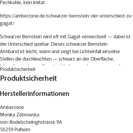
Pechkohle, kein Imitat.
https://amberzone.de/schwarzer-bernstein-der-unterschied-zu-
gagat/
Schwarzer Bernstein wird oft mit Gagat verwechselt — dabei ist
der Unterschied spürbar. Dieses schwarzer Bernstein
Armband ist leicht, warm und zeigt bei Lichteinfall einzelne
Stellen die durchleuchten — schwarz an der Oberfläche,
lebendig von innen. Gagat wirkt dagegen homogener und
Produktsicherheit
schwerer.
Produktsicherheit
Große, rautenförmige Bernsteinelemente, matt und
Herstellerinformationen
naturbelassen. Auf elastischem Gummiband gefädelt, liegt es
eng und flach am Handgelenk. Ein Statement-Stück für zierliche
Amberzone
Handgelenke — kraftvoll im Ausdruck, leicht im Gewicht.
Monika Zebrowska
von-Bodelschwinghstrasse 9A
Schwarzer Bernstein ist selten. Genau das macht dieses
50259 Pulheim
Armband besonders.