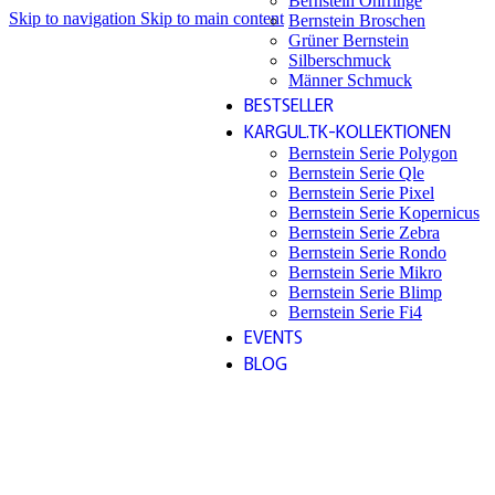
Bernstein Ohrringe
Skip to navigation
Skip to main content
Bernstein Broschen
Grüner Bernstein
Silberschmuck
Männer Schmuck
BESTSELLER
KARGUL.TK-KOLLEKTIONEN
Bernstein Serie Polygon
Bernstein Serie Qle
Bernstein Serie Pixel
Bernstein Serie Kopernicus
Bernstein Serie Zebra
Bernstein Serie Rondo
Bernstein Serie Mikro
Bernstein Serie Blimp
Bernstein Serie Fi4
EVENTS
BLOG