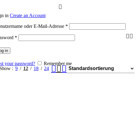
gn in
Create an Account
nutzername oder E-Mail-Adresse
*
ssword
*
og in
st your password?
Remember me
Show
9
12
18
24