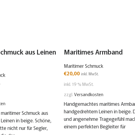
Schmuck aus Leinen
Maritimes Armband
Maritimer Schmuck
€
20,00
inkl. MwSt.
uck
.
inkl. 19 % MwSt.
zzgl.
Versandkosten
ten
Handgemachtes maritimes Armba
handgedrehtem Leinen in beige. D
maritimer Schmuck aus
und angenehme Tragegefühl mach
einen in beige. Schöne,
einem perfekten Begleiter für
te nicht nur für Segler,