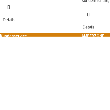
sondern für alle,
Details
Details
Kundenservice
AMBERZONE
FAQ
Über uns
Zahlungsmöglichkeiten
Materialien
Versand & Rückgabe
Schmuckpflege
Mein Konto
Größenhilfe