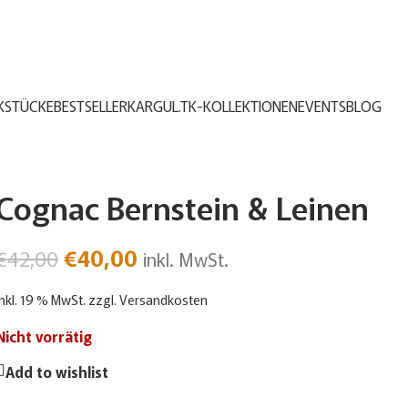
KSTÜCKE
BESTSELLER
KARGUL.TK-KOLLEKTIONEN
EVENTS
BLOG
Cognac Bernstein & Leinen
€
40,00
€
42,00
inkl. MwSt.
inkl. 19 % MwSt.
zzgl.
Versandkosten
Nicht vorrätig
Add to wishlist