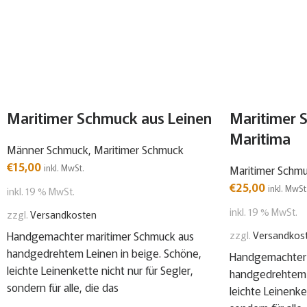
Maritimer Schmuck aus Leinen
Maritimer 
Maritima
Männer Schmuck
,
Maritimer Schmuck
€
15,00
inkl. MwSt.
Maritimer Schm
€
25,00
inkl. MwSt
inkl. 19 % MwSt.
inkl. 19 % MwSt.
zzgl.
Versandkosten
Handgemachter maritimer Schmuck aus
zzgl.
Versandkos
handgedrehtem Leinen in beige. Schöne,
Handgemachter 
leichte Leinenkette nicht nur für Segler,
handgedrehtem L
sondern für alle, die das
leichte Leinenket